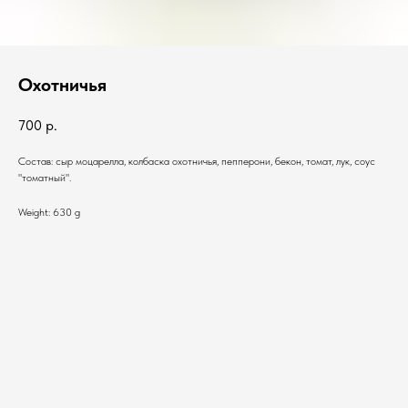
Охотничья
700
р.
Состав: сыр моцарелла, колбаска охотничья, пепперони, бекон, томат, лук, соус
"томатный".
Weight: 630 g