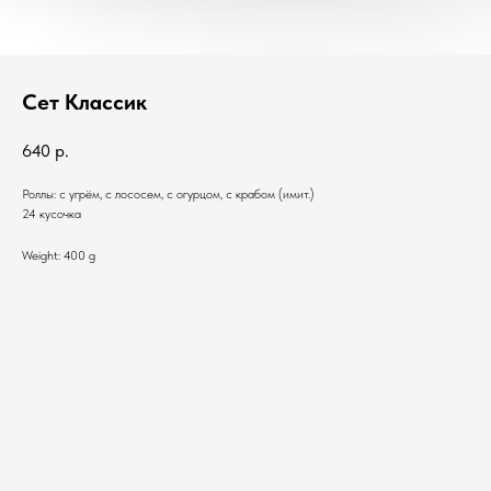
Сет Классик
640
р.
Роллы: с угрём, с лососем, с огурцом, с крабом (имит.)
24 кусочка
Weight: 400 g