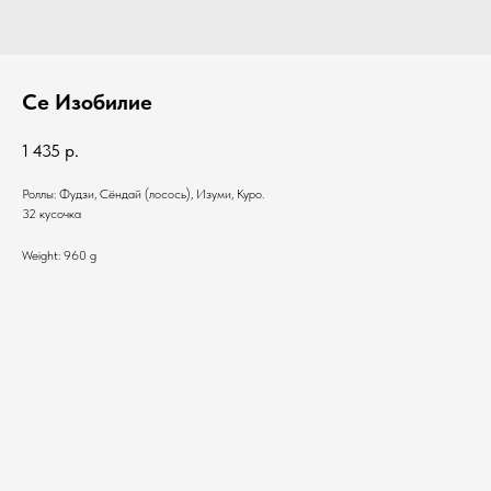
Се Изобилие
1 435
р.
Роллы: Фудзи, Сёндай (лосось), Изуми, Куро.
32 кусочка
Weight: 960 g