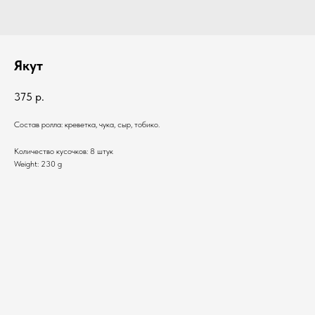
Якут
375
р.
Состав ролла: креветка, чука, сыр, тобико.
Количество кусочков: 8 штук
Weight: 230 g