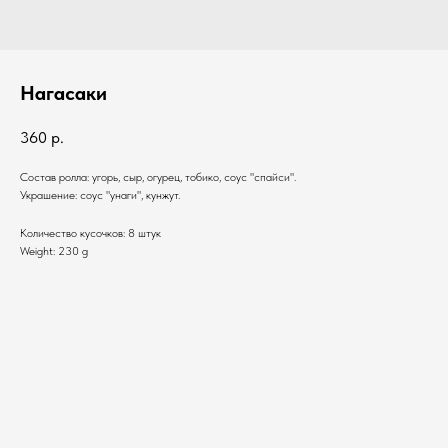
Нагасаки
360
р.
Состав ролла: угорь, сыр, огурец, тобико, соус "спайси".
Украшение: соус "унаги", кунжут.
Количество кусочков: 8 штук
Weight: 230 g