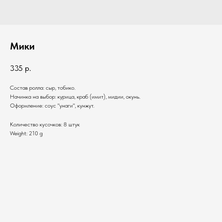
Мики
335
р.
Состав ролла: сыр, тобико.
Начинка на выбор: курица, краб (имит), мидии, окунь.
Оформление: соус "унаги", кунжут.
Количество кусочков: 8 штук
Weight: 210 g