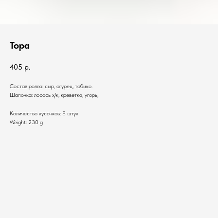
Тора
405
р.
Состав ролла: сыр, огурец, тобико.
Шапочка: лосось х/к, креветка, угорь,
Количество кусочков: 8 штук
Weight: 230 g