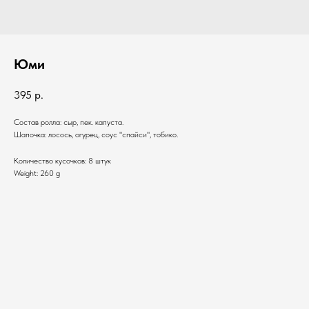
Юми
395
р.
Состав ролла: сыр, пек. капуста.
Шапочка: лосось, огурец, соус "спайси", тобико.
Количество кусочков: 8 штук
Weight: 260 g